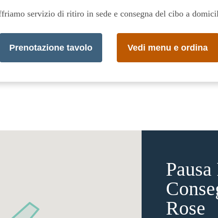
friamo servizio di ritiro in sede e consegna del cibo a domici
Prenotazione tavolo
Vedi menu e ordina
Pausa 
Conse
Rose