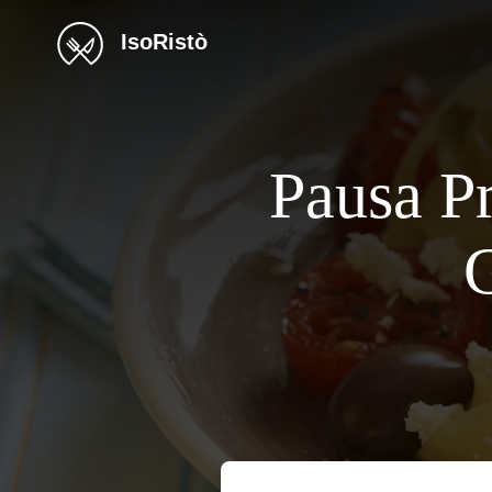
IsoRistò
Pausa P
C