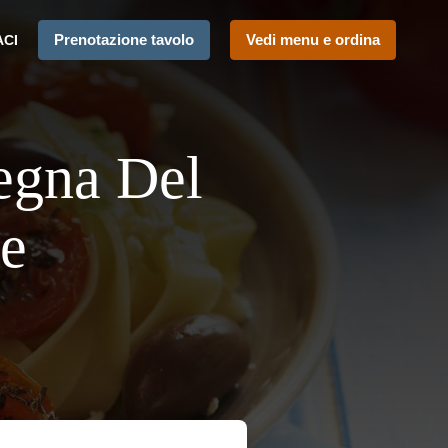
Prenotazione tavolo
Vedi menu e ordina
ACI
egna Del
se