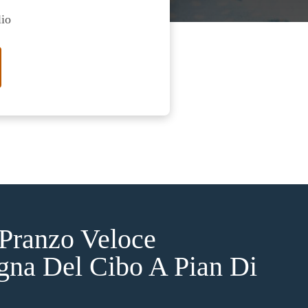
lio
Pranzo Veloce
gna Del Cibo A Pian Di