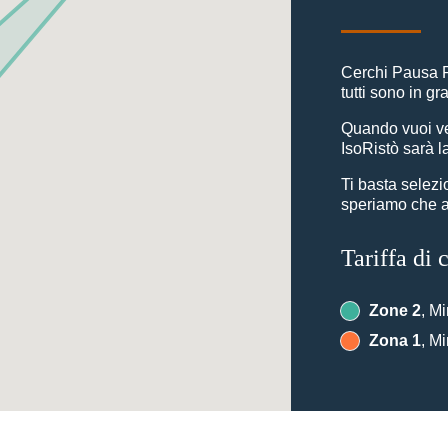
Cerchi Pausa 
tutti sono in g
Quando vuoi ve
IsoRistò sarà l
Ti basta selez
speriamo che ap
Tariffa di
Zone 2
, Mi
Zona 1
, Mi