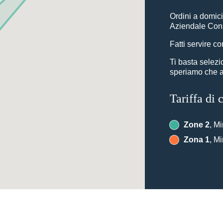
Ordini a domici
Aziendale Cons
Fatti servire co
Ti basta selez
speriamo che ap
Tariffa di
Zone 2
, Mi
Zona 1
, Mi