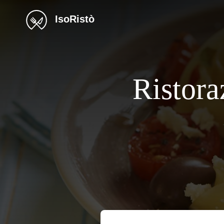
IsoRistò
Ristor