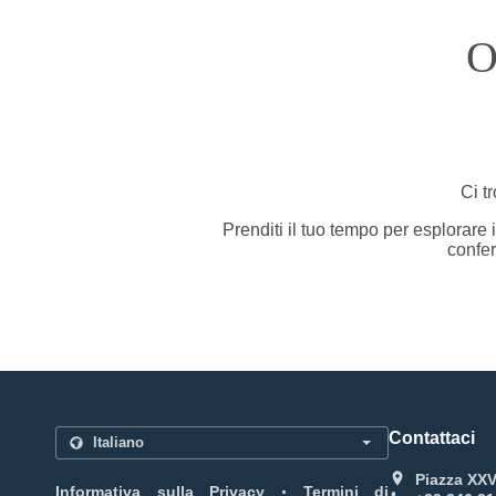
O
Ci t
Prenditi il tuo tempo per esplorare 
confer
Contattaci
Piazza XXV 
.
Informativa sulla Privacy
Termini di